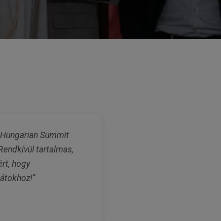
l
t Hungarian Summit
endkívül tartalmas,
rt, hogy
átokhoz!”