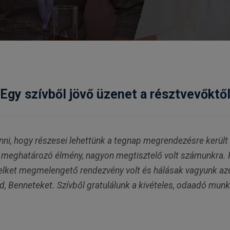
Egy szívből jövő üzenet a résztvevőktő
ni, hogy részesei lehettünk a tegnap megrendezésre kerül
meghatározó élmény, nagyon megtisztelő volt számunkra. R
lelket megmelengető rendezvény volt és hálásak vagyunk azé
 Benneteket. Szívből gratulálunk a kivételes, odaadó munk