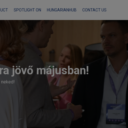
Skip
DUCT
SPOTLIGHT ON
HUNGARIANHUB
CONTACT US
to
content
ra jövő májusban!
k neked!