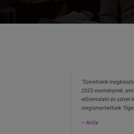
“Szeretnénk megköszön
2025 eseménynek, ami 
előremutató és szívet-
megismerhettünk Téged,
– Anita